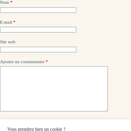
Nom
*
E-mail
*
Site web
Ajouter un commentaire
*
Enregistrer mon nom, mon e-mail et mon site dans ce
navigateur pour mon prochain commentaire.
Vous prendrez bien un cookie ?