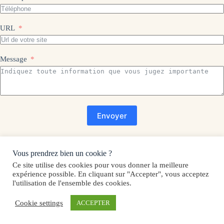
URL
Message
Envoyer
Vous cherchez un accompagnement SEO en France ?
Vous prendrez bien un cookie ?
J’interviens à
Paris
,
Strasbourg
,
Rennes
,
Bordeaux
,
Toulouse
,
Ce site utilise des cookies pour vous donner la meilleure
Marseille
et à
Lyon
pour vous accompagner sur la construction et la
expérience possible. En cliquant sur "Accepter", vous acceptez
mise en place de votre stratégie SEO.
l'utilisation de l'ensemble des cookies.
Cookie settings
ACCEPTER
Copyright © 2026 - Thème WordPress par
Paul Mauguillet
.